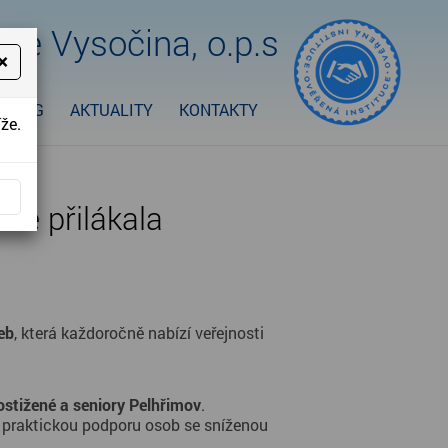
je Vysočina, o.p.s
×
ORING
AKTUALITY
KONTAKTY
že.
vě přilákala
eb
, která každoročně nabízí veřejnosti 
ostižené a seniory Pelhřimov
. 
 praktickou podporu osob se sníženou 