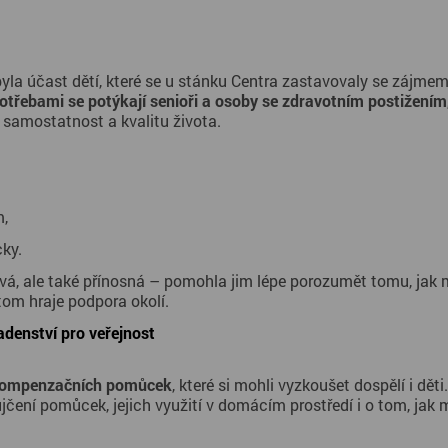
otřebami se potýkají senioři a osoby se zdravotním postižením
m,
ky.
avá, ale také přínosná – pomohla jim lépe porozumět tomu, jak 
tom hraje podpora okolí.
enství pro veřejnost
kompenzačních pomůcek
, které si mohli vyzkoušet dospělí i dět
čení pomůcek, jejich využití v domácím prostředí i o tom, jak