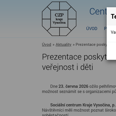
Centru
T
ÚVOD
POBO
Va
Úvod
»
Aktuality
» Prezentace poskytovate
Prezentace poskytova
veřejnost i děti
	Dne 
23. června 2026
 ožilo pelhřimo
Sociální centrum Kraje Vysočina, p. 
Návštěvníci měli možnost poznat široko