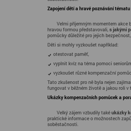
Zapojení dětí a hravé poznávání tématu
	Velmi příjemným momentem akce byla účast dětí, které se u stánku Centra zastavovaly se zájmem a přirozenou zvědavostí. Pracovníci jim 
hravou formou představovali, 
s jakými p
Děti si mohly vyzkoušet například:
otestovat paměť,
vyplnit kvíz na téma pomoci seniorů
vyzkoušet různé kompenzační pomůc
Tato zkušenost pro ně byla nejen zajím
fungovat v běžném životě a jakou roli v 
Ukázky kompenzačních pomůcek a porad
	Velký zájem vzbudily také 
ukázky 
praktické informace o možnostech zapůj