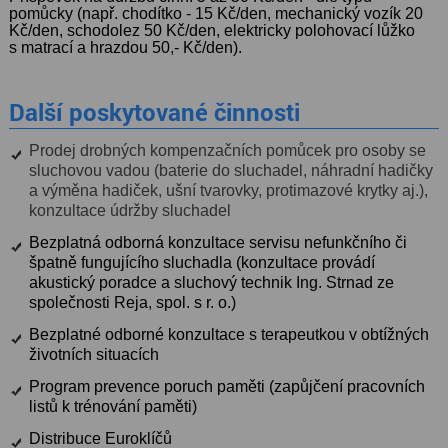
pomůcky (např. chodítko - 15 Kč/den, mechanický vozík 20
Kč/den, schodolez 50 Kč/den, elektricky polohovací lůžko
s matrací a hrazdou 50,- Kč/den).
Další poskytované
činnosti
Prodej drobných kompenzačních pomůcek pro osoby se
sluchovou vadou (baterie do sluchadel, náhradní hadičky
a výměna hadiček, ušní tvarovky, protimazové krytky aj.),
konzultace údržby sluchadel
Bezplatná odborná konzultace servisu nefunkčního či
špatně fungujícího sluchadla (konzultace provádí
akustický poradce a sluchový technik Ing. Strnad ze
společnosti Reja, spol. s r. o.)
Bezplatné odborné konzultace s terapeutkou v obtížných
životních situacích
Program prevence poruch paměti (zapůjčení pracovních
listů k trénování paměti)
Distribuce Euroklíčů