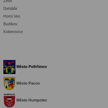
Žirov
Dehtáře
Horní Ves
Budíkov
Koberovice
Město Pelhřimov
Město Pacov
Město Humpolec