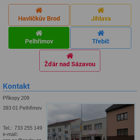
Havlíčkův Brod
Jihlava
Pelhřimov
Třebíč
Žďár nad Sázavou
Kontakt
Příkopy 209
393 01 Pelhřimov
Tel.: 733 255 149
e-mail: