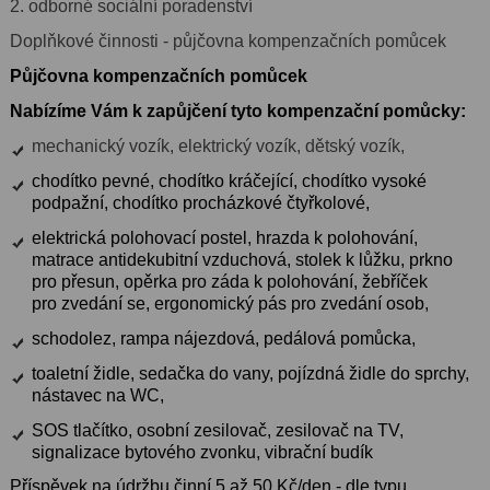
2. odborné sociální poradenství
Doplňkové činnosti - půjčovna kompenzačních pomůcek
Půjčovna kompenzačních pomůcek
Nabízíme Vám k zapůjčení tyto kompenzační pomůcky:
mechanický vozík, elektrický vozík, dětský vozík,
chodítko pevné, chodítko kráčející, chodítko vysoké
podpažní, chodítko procházkové čtyřkolové,
elektrická polohovací postel, hrazda k polohování,
matrace antidekubitní vzduchová, stolek k lůžku, prkno
pro přesun, opěrka pro záda k polohování, žebříček
pro zvedání se, ergonomický pás pro zvedání osob,
schodolez, rampa nájezdová, pedálová pomůcka,
toaletní židle, sedačka do vany, pojízdná židle do sprchy,
nástavec na WC,
SOS tlačítko, osobní zesilovač, zesilovač na TV,
signalizace bytového zvonku, vibrační budík
Příspěvek na údržbu činní 5 až 50 Kč/den - dle typu