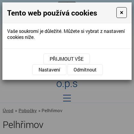
Tento web používá cookies
×
Vaše soukromí je důležité. Můžete si vybrat z nastavení
cookies níže.
Centrum pro zdravotně
PŘIJMOUT VŠE
postižené kraje Vysočina,
Nastavení
Odmítnout
o.p.s
Úvod
»
Pobočky
» Pelhřimov
Pelhřimov